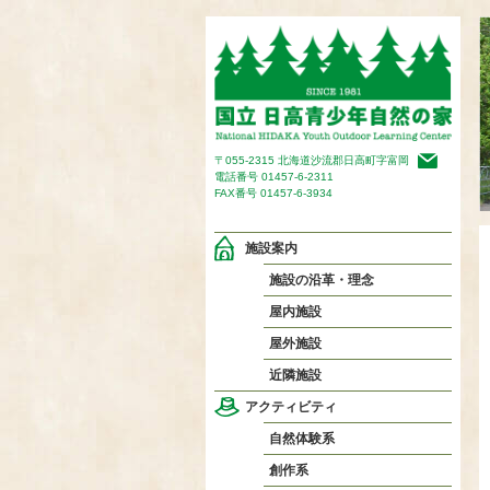
〒055-2315 北海道沙流郡日高町字富岡
電話番号
01457-6-2311
FAX番号 01457-6-3934
施設案内
施設の沿革・理念
屋内施設
屋外施設
近隣施設
アクティビティ
自然体験系
創作系