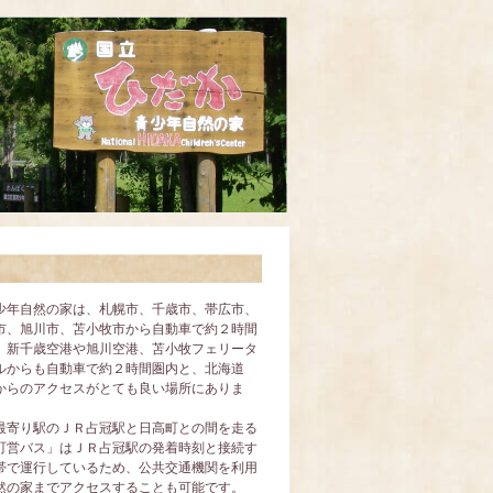
少年自然の家は、札幌市、千歳市、帯広市、
市、旭川市、苫小牧市から自動車で約２時間
、新千歳空港や旭川空港、苫小牧フェリータ
ルからも自動車で約２時間圏内と、北海道
からのアクセスがとても良い場所にありま
最寄り駅のＪＲ占冠駅と日高町との間を走る
町営バス」はＪＲ占冠駅の発着時刻と接続す
帯で運行しているため、公共交通機関を利用
然の家までアクセスすることも可能です。