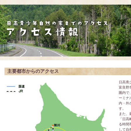
主要都市からのアクセス
日高青
富良野
圏内で
ーミナ
内・外
す。
また、
「日高
る時間
して自