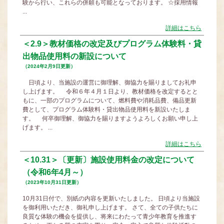
験から行い、これらの併願も可能となっております。 ☆採用情報
...
詳細はこちら
＜2.9＞教材価格の改定及びプログラム体験料・貸
出物品使用料の新設について
（2024年2月9日更新）
日頃より、当施設の運営に御理解、御協力を賜りましてお礼申
し上げます。 令和６年４月１日より、教材価格を改定するとと
もに、一部のプログラムについて、燃料費や消耗品費、備品更新
費として、プログラム体験料・貸出物品使用料を新設いたしま
す。 何卒御理解、御協力を賜りますようよろしくお願い申し上
げます。 ...
詳細はこちら
＜10.31＞〔更新〕施設使用料金の改定について
（令和6年4月～）
（2023年10月31日更新）
10月31日付で、別紙の内容を更新いたしました。 日頃より当施設
を御利用いただき、御礼申し上げます。 さて、全ての子供たちに
良質な体験の機会を提供し、将来にわたって青少年教育を推進す