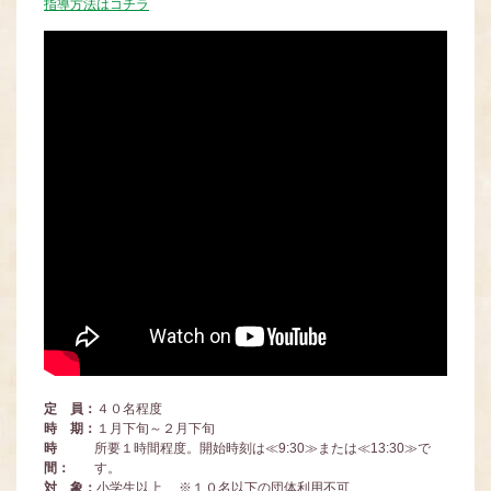
指導方法はコチラ
定 員：
４０名程度
時 期：
１月下旬～２月下旬
時
所要１時間程度。開始時刻は≪9:30≫または≪13:30≫で
間：
す。
対 象：
小学生以上 ※１０名以下の団体利用不可