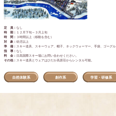
定 員：
なし
時 期：
１２月下旬～３月上旬
時 間：
３時間以上（移動を含む）
対 象：
幼児以上
準 備：
スキー道具、スキーウェア、帽子、ネックウォーマー、手袋、ゴーグル
指 導：
なし
料 金：
日高国際スキー場にお問い合わせください。
その他：
スキー道具とウェアはひだか高原荘からレンタル可能。
自然体験系
創作系
学習・研修系