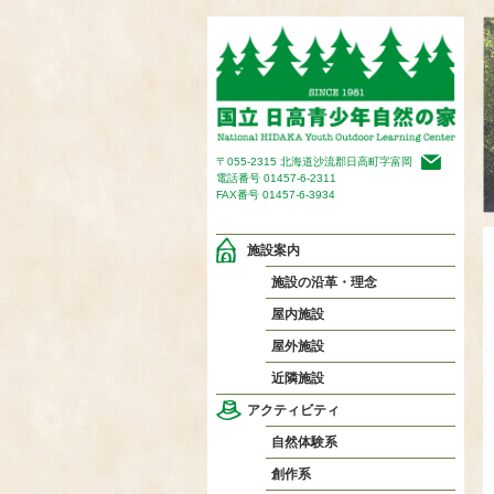
〒055-2315 北海道沙流郡日高町字富岡
電話番号
01457-6-2311
FAX番号 01457-6-3934
施設案内
施設の沿革・理念
屋内施設
屋外施設
近隣施設
アクティビティ
自然体験系
創作系