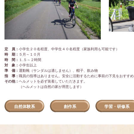
定 員：
小学生２０名程度、中学生４０名程度（家族利用も可能です）
時 期：
５月～１０月
時 間：
１.５～２時間
対 象：
小学生以上
準 備：
運動靴（サンダルは適しません）、帽子、飲み物
指 導：
職員の指導はありません。安全に活動するために事前の下見をおすすめ
その他：
ヘルメットを必ず装着していただきます。
（ヘルメットは自然の家が用意します）
自然体験系
創作系
学習・研修系