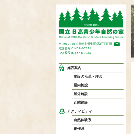
〒055-2315 北海道沙流郡日高町字富岡
電話番号
01457-6-2311
FAX番号 01457-6-3934
施設案内
施設の沿革・理念
屋内施設
屋外施設
近隣施設
アクティビティ
自然体験系
創作系