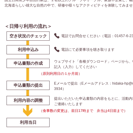
国立日高青少年自然の家は、２名以上のグループやサークル、家族や企業と、幅
北海道らしい雄大な自然の中で、研修や様々なアクティビティを体験してみませ
＜日帰り利用の流れ＞
空き状況のチェック
電話でお問合せください（電話：
01457-6-2
利用申込み
電話にて必要事項を聴き取ります
ウェブサイト「各種ダウンロード」ページから、
申込書類の作成
記入（入力）してください
（原則利用日の１か月前）
Eメールで提出（Eメールアドレス：hidaka-hp@niye
申込書類の提出
3934）
提出いただいた申込書類の内容をもとに、活動内
利用内容の調整
ご連絡いたします
（食事数の変更は、前日17時まで 弁当は4日前まで）
利用当日