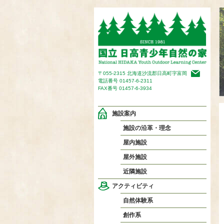
〒055-2315 北海道沙流郡日高町字富岡
電話番号
01457-6-2311
FAX番号 01457-6-3934
施設案内
施設の沿革・理念
屋内施設
屋外施設
近隣施設
アクティビティ
自然体験系
創作系