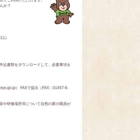
広くご利用いただけます。
んか？
311
）
申込書類をダウンロードして、必要事項を
.go.jp） FAXで提出（FAX：01457-6-
容や研修場所等について自然の家の職員が